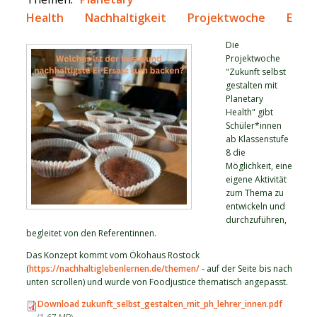
Health
Nachhaltigkeit
Projektwoche
Ernä
Die
Projektwoche
"Zukunft selbst
gestalten mit
Planetary
Health" gibt
Schüler*innen
ab Klassenstufe
8 die
Möglichkeit, eine
eigene Aktivität
zum Thema zu
entwickeln und
durchzuführen,
begleitet von den Referentinnen.
Das Konzept kommt vom Ökohaus Rostock
(
https://nachhaltiglebenlernen.de/themen/
- auf der Seite bis nach
unten scrollen) und wurde von Foodjustice thematisch angepasst.
Download zukunft_selbst_gestalten_mit_ph_lehrer_innen.pdf