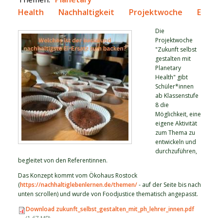
Health
Nachhaltigkeit
Projektwoche
Ernä
Die
Projektwoche
"Zukunft selbst
gestalten mit
Planetary
Health" gibt
Schüler*innen
ab Klassenstufe
8 die
Möglichkeit, eine
eigene Aktivität
zum Thema zu
entwickeln und
durchzuführen,
begleitet von den Referentinnen.
Das Konzept kommt vom Ökohaus Rostock
(
https://nachhaltiglebenlernen.de/themen/
- auf der Seite bis nach
unten scrollen) und wurde von Foodjustice thematisch angepasst.
Download zukunft_selbst_gestalten_mit_ph_lehrer_innen.pdf