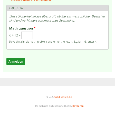
CAPTCHA
Diese Sicherheitsfrage überprüft, ob Sie ein menschlicher Besucher
sind und verhindert automatisches Spamming.
Math question
*
6 + 12 =
Solve this simple math problem and enter the result. E.g. for 1+3, enter 4.
© 2026
foodjustice.de
Theme based on Responsive Blog by
Devsaran