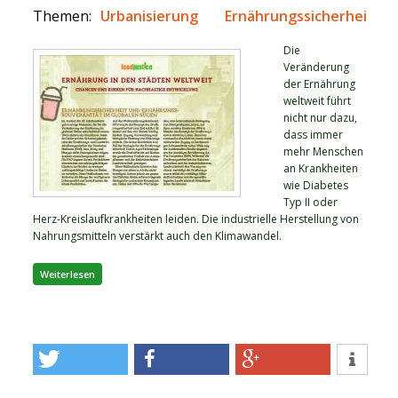
Themen:
Urbanisierung
Ernährungssicherheit
Die
Veränderung
der Ernährung
weltweit führt
nicht nur dazu,
dass immer
mehr Menschen
an Krankheiten
wie Diabetes
Typ II oder
Herz-Kreislaufkrankheiten leiden. Die industrielle Herstellung von
Nahrungsmitteln verstärkt auch den Klimawandel.
über Factsheet: Ernährung in den Städten weltweit
Weiterlesen