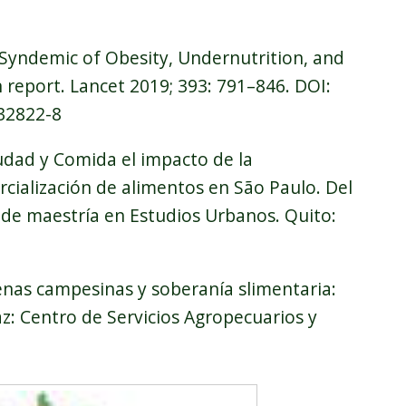
l Syndemic of Obesity, Undernutrition, and
report. Lancet 2019; 393: 791–846. DOI:
)32822-8
iudad y Comida el impacto de la
rcialización de alimentos en São Paulo. Del
 de maestría en Estudios Urbanos. Quito:
genas campesinas y soberanía slimentaria:
az: Centro de Servicios Agropecuarios y
_ab_2019.jpg