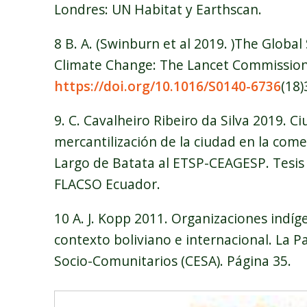
Londres: UN Habitat y Earthscan.
8 B. A. (Swinburn et al 2019. )The Globa
Climate Change: The Lancet Commission 
https://doi.org/10.1016/S0140-6736
(18
9. C. Cavalheiro Ribeiro da Silva 2019. C
mercantilización de la ciudad en la come
Largo de Batata al ETSP-CEAGESP. Tesis
FLACSO Ecuador.
10 A. J. Kopp 2011. Organizaciones indí
contexto boliviano e internacional. La P
Socio-Comunitarios (CESA). Página 35.
forderhinweis_bmz_lez_eed