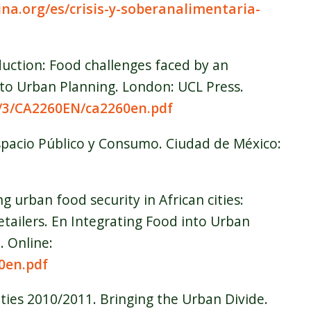
ina.org/es/crisis-y-soberanalimentaria-
uction: Food challenges faced by an
nto Urban Planning. London: UCL Press.
/3/CA2260EN/ca2260en.pdf
Espacio Público y Consumo. Ciudad de México:
g urban food security in African cities:
retailers. En Integrating Food into Urban
 Online:
0en.pdf
ties 2010/2011. Bringing the Urban Divide.