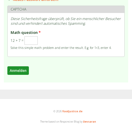
CAPTCHA
Diese Sicherheitsfrage überprüft, ob Sie ein menschlicher Besucher
sind und verhindert automatisches Spamming.
Math question
*
12 + 7 =
Solve this simple math problem and enter the result. E.g. for 1+3, enter 4.
© 2026
foodjustice.de
Theme based on Responsive Blog by
Devsaran