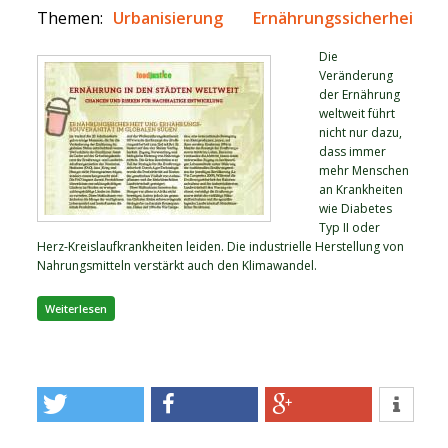
Themen:
Urbanisierung
Ernährungssicherheit
Die
Veränderung
der Ernährung
weltweit führt
nicht nur dazu,
dass immer
mehr Menschen
an Krankheiten
wie Diabetes
Typ II oder
Herz-Kreislaufkrankheiten leiden. Die industrielle Herstellung von
Nahrungsmitteln verstärkt auch den Klimawandel.
über Factsheet: Ernährung in den Städten weltweit
Weiterlesen