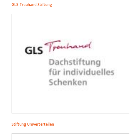
GLS Treuhand Stiftung
gls_dis_rgb_jpg.jpg
Stiftung Umverterteilen
umverteilen_logo.jpg