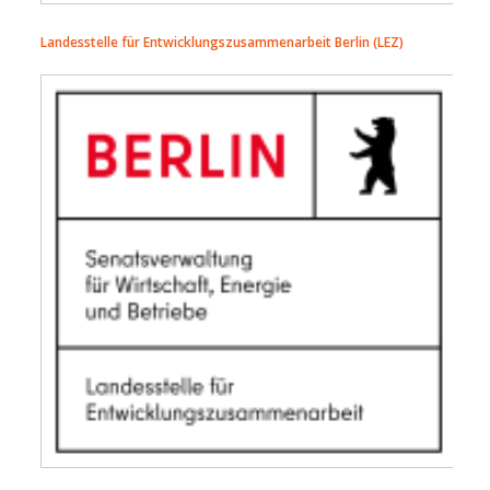
Landesstelle für Entwicklungszusammenarbeit Berlin (LEZ)
logo_lez_hoch_positiv_3c_tra