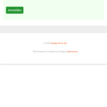
© 2026
foodjustice.de
Theme based on Responsive Blog by
Devsaran